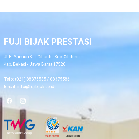
FUJI BIJAK PRESTASI
Jl. H. Saimun Kel. Cibuntu, Kec. Cibitung
Kab. Bekasi - Jawa Barat 17520
Telp:
(021) 88375585 / 88375586
Email:
info@fujibijak.co.id