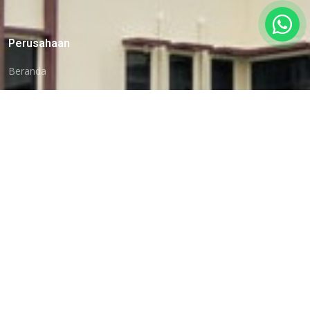
Perusahaan
Beranda
Profil
Histori Kami
Klien Kami
Kontak
Layanan
Hard Skill
Soft Skill
Dalam Negeri